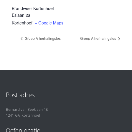
Brandweer Kortenhoef
Eslaan 2a
Kortenhoef
,
+ Google Maps
Groep A herhalingsles
Groep A herhalingsles
Post adres
Bernard van Beeklaan 48
1241 GA, Kortenhoef
Oefenlocatie