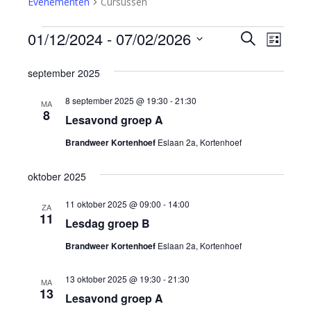
Evenementen
Cursussen
Even
Evenementen
01/12/2024
 - 
07/02/2026
Evenem
Zoeken
Lijst
weer
Selecteer
Zoeken
een
september 2025
navig
datum.
en
8 september 2025 @ 19:30
-
21:30
MA
8
Lesavond groep A
weergev
Brandweer Kortenhoef
Eslaan 2a, Kortenhoef
navigati
oktober 2025
11 oktober 2025 @ 09:00
-
14:00
ZA
11
Lesdag groep B
Brandweer Kortenhoef
Eslaan 2a, Kortenhoef
13 oktober 2025 @ 19:30
-
21:30
MA
13
Lesavond groep A