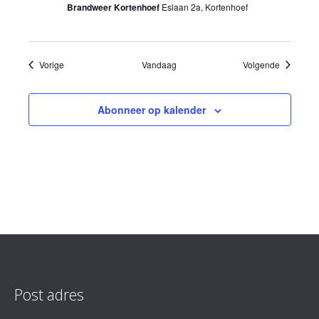
Brandweer Kortenhoef
Eslaan 2a, Kortenhoef
Evenementen
Evenemen
Vorige
Vandaag
Volgende
Abonneer op kalender
Post adres