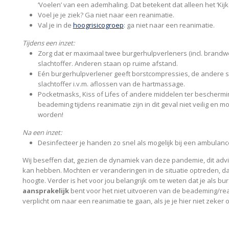
‘Voelen’ van een ademhaling. Dat betekent dat alleen het ‘Kij
Voel je je ziek? Ga niet naar een reanimatie.
Val je in de
hoogrisicogroep
: ga niet naar een reanimatie.
Tijdens een inzet
:
Zorg dat er maximaal twee burgerhulpverleners (incl. brandweer
slachtoffer. Anderen staan op ruime afstand.
Eén burgerhulpverlener geeft borstcompressies, de andere st
slachtoffer i.v.m. aflossen van de hartmassage.
Pocketmasks, Kiss of Lifes of andere middelen ter beschermi
beademing tijdens reanimatie zijn in dit geval niet veilig en
worden!
Na een inzet:
Desinfecteer je handen zo snel als mogelijk bij een ambulanc
Wij beseffen dat, gezien de dynamiek van deze pandemie, dit ad
kan hebben. Mochten er veranderingen in de situatie optreden, dan
hoogte. Verder is het voor jou belangrijk om te weten dat je als b
aansprakelijk
bent voor het niet uitvoeren van de beademing/rean
verplicht om naar een reanimatie te gaan, als je je hier niet zeker o