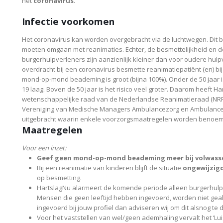
het
coronavirus
.
Infectie voorkomen
Het coronavirus kan worden overgebracht via de luchtwegen. Dit b
moeten omgaan met reanimaties. Echter, de besmettelijkheid en d
burgerhulpverleners zijn aanzienlijk kleiner dan voor oudere hulpv
overdracht bij een coronavirus besmette reanimatiepatiënt (en) b
mond-op-mond beademing is groot (bijna 100%). Onder de 50 jaar is
19 laag. Boven de 50 jaar is het risico veel groter. Daarom heeft 
wetenschappelijke raad van de Nederlandse Reanimatieraad (NRR
Vereniging van Medische Managers Ambulancezorg en Ambulance
uitgebracht waarin enkele voorzorgsmaatregelen worden benoemd
Maatregelen
Voor een inzet:
Geef geen mond-op-mond beademing meer bij volwas
Bij een reanimatie van kinderen blijft de situatie
ongewijzig
op besmetting.
HartslagNu alarmeert de komende periode alleen burgerhulpv
Mensen die geen leeftijd hebben ingevoerd, worden niet geal
ingevoerd bij jouw profiel dan adviseren wij om dit alsnog te 
Voor het vaststellen van wel/geen ademhaling vervalt het ‘Lu