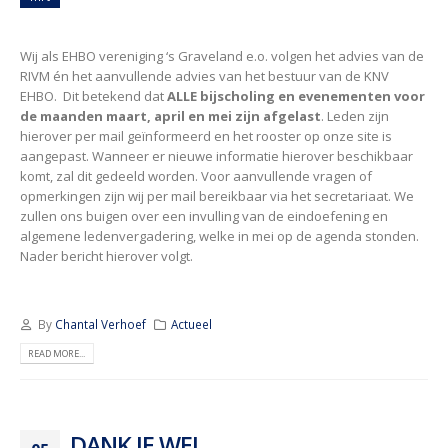
Wij als EHBO vereniging ‘s Graveland e.o. volgen het advies van de
RIVM én het aanvullende advies van het bestuur van de KNV
EHBO. Dit betekend dat
ALLE bijscholing en evenementen voor
de maanden maart, april en mei zijn afgelast
. Leden zijn
hierover per mail geïnformeerd en het rooster op onze site is
aangepast. Wanneer er nieuwe informatie hierover beschikbaar
komt, zal dit gedeeld worden. Voor aanvullende vragen of
opmerkingen zijn wij per mail bereikbaar via het secretariaat. We
zullen ons buigen over een invulling van de eindoefening en
algemene ledenvergadering, welke in mei op de agenda stonden.
Nader bericht hierover volgt.
By
Chantal Verhoef
Actueel
READ MORE...
DANK JE WEL